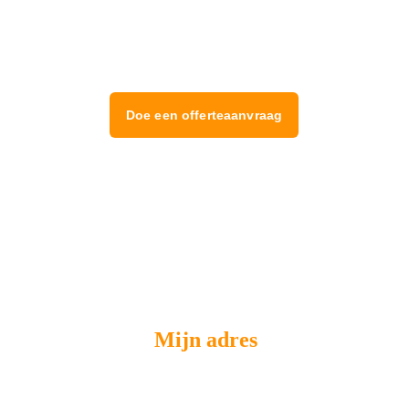
gratis offerte en ontdek hoe we u kunnen 
helpen uw dak in perfecte staat te houden.
Doe een offerteaanvraag
Mijn adres
39/4 Boulevard Bischoffsheim 1000 
Bruxelles