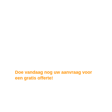
Doe vandaag nog uw aanvraag voor 
een gratis offerte!
Behoud de gezondheid en levensduur van 
uw dak met onze professionele 
dakontmossingsservice in Brussel. Neem 
vandaag nog contact met ons op voor een 