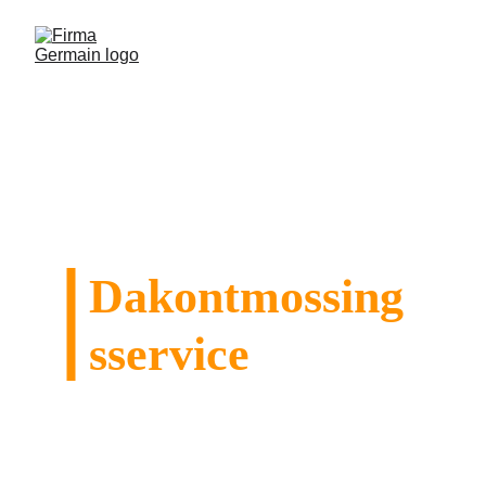
Dakontmossing
sservice
Behoud de integriteit van uw dakpannen of 
leien door nu actie te ondernemen, voordat mos 
uw dak overneemt !