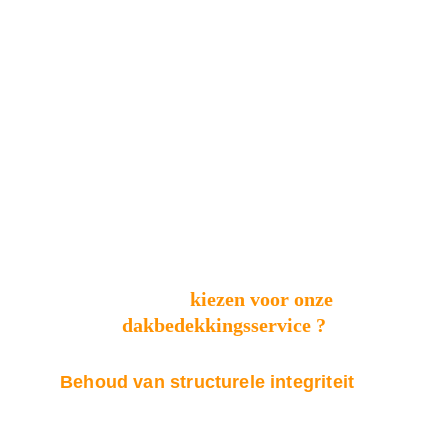
Waarom
 kiezen voor onze 
dakbedekkingsservice ?
Behoud van structurele integriteit 
Mossen en algen kunnen op lange termijn 
schade aan uw dak veroorzaken door vocht 